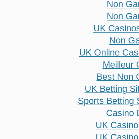
Non Ga
Non Ga
UK Casino
Non Ga
UK Online Cas
Meilleur
Best Non 
UK Betting S
Sports Betting
Casino 
UK Casino
UK Casino