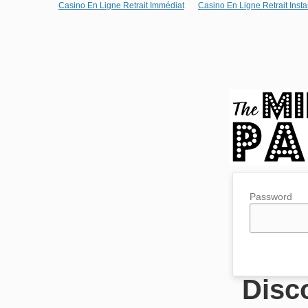
Casino En Ligne Retrait Immédiat
Casino En Ligne Retrait Inst
Password
Disc